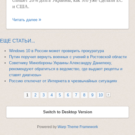
спишет 20% долга Украины, как это уже сделали ЕС
и США.
Читать далее
ЕЩЕ СТАТЬИ...
Windows 10 в России может проверить прокуратура
Путин поручил вернуть военных с учений в Ростовской области
Советнику Минобороны Украины Александру Данилюку,
рекомендуют обратиться в ведомство, где выдают рецепты и
ставят диагнозы»
Россию отключат от Интернета в чрезвычайных ситуациях
1
2
3
4
5
6
7
8
9
10
»
Switch to Desktop Version
Powered by
Warp Theme Framework