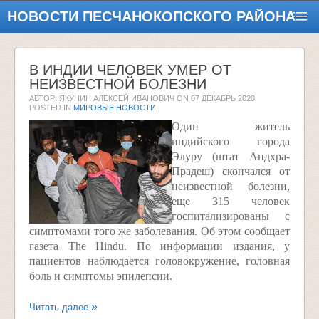
НОВОСТИ ПЕСЧАНОКОПСКОГО РАЙОНА
В ИНДИИ ЧЕЛОВЕК УМЕР ОТ
НЕИЗВЕСТНОЙ БОЛЕЗНИ
АВТОР: ЯКУНИН АЛЕКСЕЙ ИВАНОВИЧ ON
07 ДЕКАБРЬ 2020
.
POSTED IN
МИРОВЫЕ НОВОСТИ
Один житель
индийского города
Элуру (штат Андхра-
Прадеш) скончался от
неизвестной болезни,
еще 315 человек
госпитализированы с
симптомами того же заболевания. Об этом сообщает
газета The Hindu. По информации издания, у
пациентов наблюдается головокружение, головная
боль и симптомы эпилепсии.
Читать далее