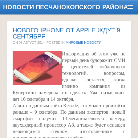
НОВОСТИ ПЕСЧАНОКОПСКОГО РАЙОНА
НОВОГО IPHONE ОТ APPLE ЖДУТ 9
СЕНТЯБРЯ
ON
06 АВГУСТ 2014
. POSTED IN
МИРОВЫЕ НОВОСТИ
Информация об этом уже не
первый день будоражит СМИ
и ценителей «яблочных»
технологий, вопросом,
однако, остается, когда
именно компания из
Купертино намерена это сделать. Уже назывались
дат 16 сентября и 14 октября.
А вот по данным сайта Recode, это может произойти
раньше – 9 сентября. По данным экспертов, новый
смартфон получит 13-мегапиксельную камеру,
двухъядерный процессор А8, а также будет оснащен
небьющимся стеклом, изготовленным с
применением кристаллов сапфира.