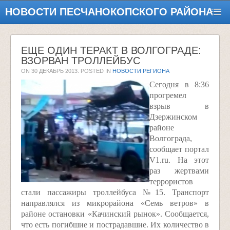
НОВОСТИ ПЕСЧАНОКОПСКОГО РАЙОНА
ЕЩЕ ОДИН ТЕРАКТ В ВОЛГОГРАДЕ:
ВЗОРВАН ТРОЛЛЕЙБУС
ON
30 ДЕКАБРЬ 2013
. POSTED IN
НОВОСТИ РЕГИОНА
Сегодня в 8:36
прогремел
взрыв в
Дзержинском
районе
Волгограда,
сообщает портал
V1.ru. На этот
раз жертвами
террористов
стали пассажиры троллейбуса №15. Транспорт
направлялся из микрорайона «Семь ветров» в
районе остановки «Качинский рынок». Сообщается,
что есть погибшие и пострадавшие. Их количество в