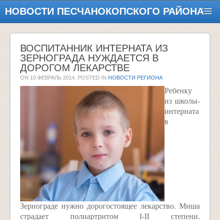
НОВОСТИ ПЕСЧАНОКОПСКОГО РАЙОНА
ВОСПИТАННИК ИНТЕРНАТА ИЗ
ЗЕРНОГРАДА НУЖДАЕТСЯ В
ДОРОГОМ ЛЕКАРСТВЕ
ON
10 ФЕВРАЛЬ 2014
. POSTED IN
НОВОСТИ РЕГИОНА
Ребенку
из школы-
интерната
в
Зернограде нужно дорогостоящее лекарство. Миша
страдает полиартритом I-II степени.