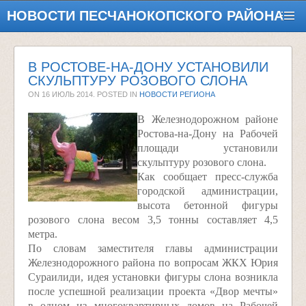
НОВОСТИ ПЕСЧАНОКОПСКОГО РАЙОНА
В РОСТОВЕ-НА-ДОНУ УСТАНОВИЛИ
СКУЛЬПТУРУ РОЗОВОГО СЛОНА
ON
16 ИЮЛЬ 2014
. POSTED IN
НОВОСТИ РЕГИОНА
В Железнодорожном районе
Ростова-на-Дону на Рабочей
площади установили
скульптуру розового слона.
Как сообщает пресс-служба
городской администрации,
высота бетонной фигуры
розового слона весом 3,5 тонны составляет 4,5
метра.
По словам заместителя главы администрации
Железнодорожного района по вопросам ЖКХ Юрия
Сураилиди, идея установки фигуры слона возникла
после успешной реализации проекта «Двор мечты»
в одном из многоквартирных домов на Рабочей