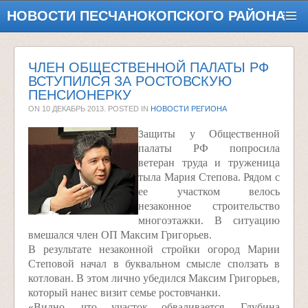
НОВОСТИ ПЕСЧАНОКОПСКОГО РАЙОНА
ЧЛЕН ОБЩЕСТВЕННОЙ ПАЛАТЫ РФ
ВСТУПИЛСЯ ЗА РОСТОВСКУЮ
ПЕНСИОНЕРКУ
ON
10 ДЕКАБРЬ 2013
. POSTED IN
НОВОСТИ РЕГИОНА
ащиты у Общественной
З
палаты РФ попросила
ветеран труда и труженица
тыла Мария Степова. Рядом с
ее участком велось
незаконное строительство
многоэтажки. В ситуацию
вмешался член ОП Максим Григорьев.
В результате незаконной стройки огород Марии
Степовой начал в буквальном смысле сползать в
котлован. В этом лично убедился Максим Григорьев,
который нанес визит семье ростовчанки.
«Видно, что участок обваливается. Глубина