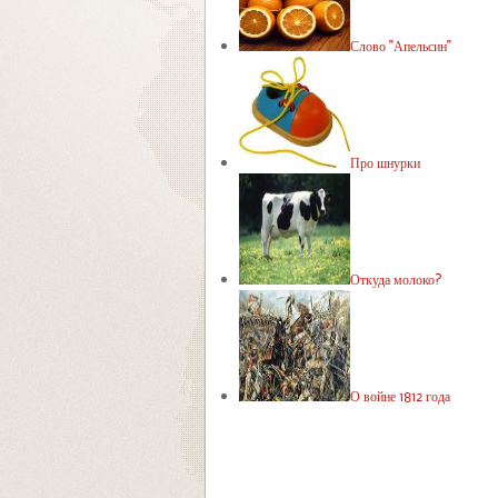
Слово "Апельсин"
Про шнурки
Откуда молоко?
О войне 1812 года