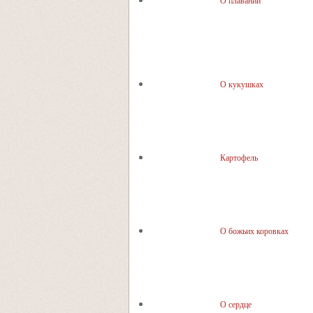
О плавании
О кукушках
Картофель
О божьих коровках
О сердце