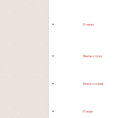
О змеях
Факты о гусях
Новое о солнце
О море