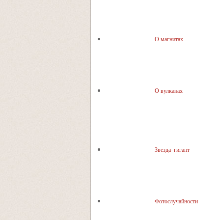
О магнитах
О вулканах
Звезда-гигант
Фотослучайности