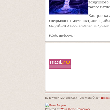
воздушного 
такого натис
Как расска
специалисты администрации райо
скорейшего восстановления кровли
(Соб. информ.)
Built with HTML5 and CSS3 - Copyright © 2011
Песчанок
Powered by
Warp Theme Framework