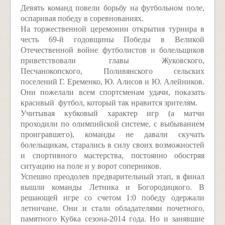
Девять команд повели борьбу на футбольном поле,
оспаривая победу в соревнованиях.
На торжественной церемонии открытия турнира в
честь 69-й годовщины Победы в Великой
Отечественной войне футболистов и болельщиков
приветствовали главы Жуковского,
Песчанокопского, Поливянского сельских
поселений Г. Еременко, Ю. Алисов и Ю. Алейников.
Они пожелали всем спортсменам удачи, показать
красивый футбол, который так нравится зрителям.
Учитывая кубковый характер игр (а матчи
проходили по олимпийской системе, с выбыванием
проигравшего), команды не давали скучать
болельщикам, старались в силу своих возможностей
и спортивного мастерства, постоянно обостряя
ситуацию на поле и у ворот соперников.
Успешно преодолев предварительный этап, в финал
вышли команды Летника и Богородицкого. В
решающей игре со счетом 1:0 победу одержали
летничане. Они и стали обладателями почетного,
памятного Кубка сезона-2014 года. Но и занявшие