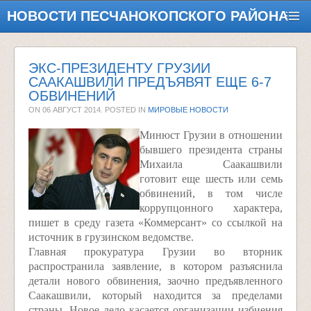
НОВОСТИ ПЕСЧАНОКОПСКОГО РАЙОНА
ЭКС-ПРЕЗИДЕНТУ ГРУЗИИ
СААКАШВИЛИ ПРЕДЪЯВЯТ ЕЩЕ 6-7
ОБВИНЕНИЙ
ON
06 АВГУСТ 2014
. POSTED IN
МИРОВЫЕ НОВОСТИ
Минюст Грузии в отношении
бывшего президента страны
Михаила Саакашвили
готовит еще шесть или семь
обвинений, в том числе
коррупцонного характера,
пишет в среду газета «Коммерсант» со ссылкой на
источник в грузинском ведомстве.
Главная прокуратура Грузии во вторник
распространила заявление, в котором разъяснила
детали нового обвинения, заочно предъявленного
Саакашвили, который находится за пределами
страны. Новое дело касается организации избиения