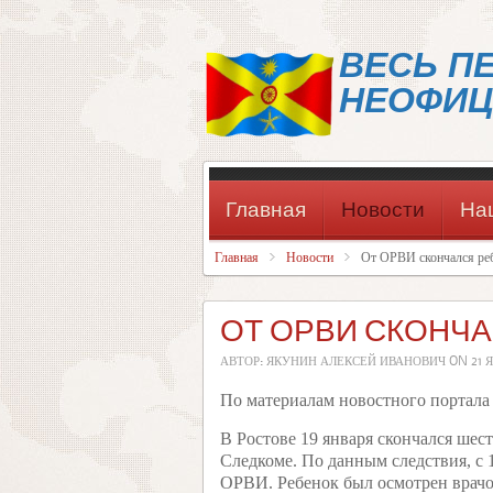
ВЕСЬ П
НЕОФИЦ
Главная
Новости
На
Главная
Новости
От ОРВИ скончался реб
ОТ ОРВИ СКОНЧА
АВТОР: ЯКУНИН АЛЕКСЕЙ ИВАНОВИЧ ON
21 
По материалам новостного портала 
В Ростове 19 января скончался ше
Следкоме. По данным следствия, с 1
ОРВИ. Ребенок был осмотрен врачо