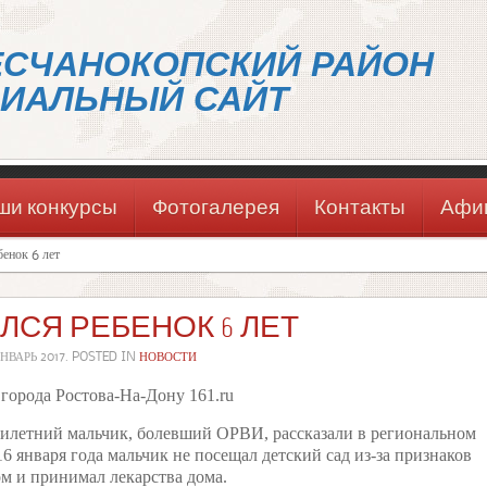
ЕСЧАНОКОПСКИЙ РАЙОН
ИАЛЬНЫЙ САЙТ
ши конкурсы
Фотогалерея
Контакты
Афи
енок 6 лет
ЛСЯ РЕБЕНОК 6 ЛЕТ
ЯНВАРЬ 2017
. POSTED IN
НОВОСТИ
города Ростова-На-Дону 161.ru
стилетний мальчик, болевший ОРВИ, рассказали в региональном
6 января года мальчик не посещал детский сад из-за признаков
м и принимал лекарства дома.