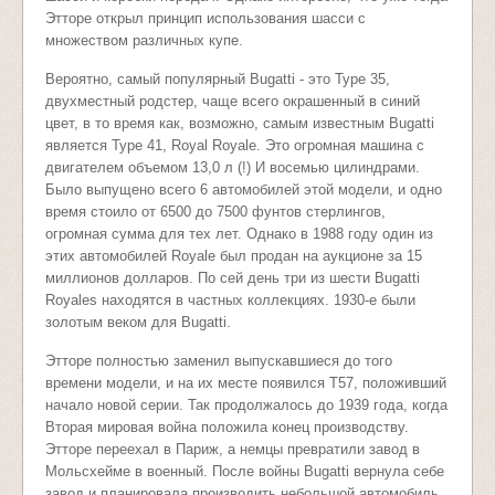
Этторе открыл принцип использования шасси с
множеством различных купе.
Вероятно, самый популярный Bugatti - это Type 35,
двухместный родстер, чаще всего окрашенный в синий
цвет, в то время как, возможно, самым известным Bugatti
является Type 41, Royal Royale. Это огромная машина с
двигателем объемом 13,0 л (!) И восемью цилиндрами.
Было выпущено всего 6 автомобилей этой модели, и одно
время стоило от 6500 до 7500 фунтов стерлингов,
огромная сумма для тех лет. Однако в 1988 году один из
этих автомобилей Royale был продан на аукционе за 15
миллионов долларов. По сей день три из шести Bugatti
Royales находятся в частных коллекциях. 1930-е были
золотым веком для Bugatti.
Этторе полностью заменил выпускавшиеся до того
времени модели, и на их месте появился Т57, положивший
начало новой серии. Так продолжалось до 1939 года, когда
Вторая мировая война положила конец производству.
Этторе переехал в Париж, а немцы превратили завод в
Мольсхейме в военный. После войны Bugatti вернула себе
завод и планировала производить небольшой автомобиль