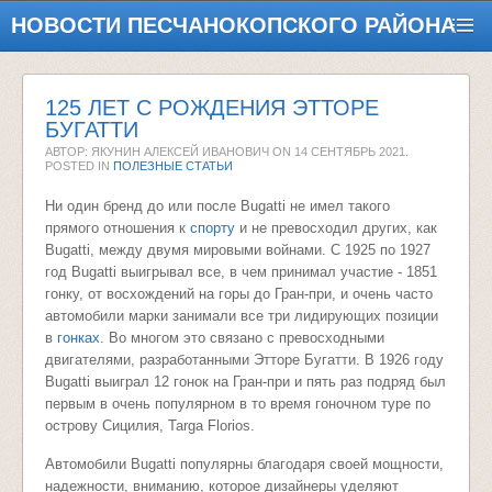
НОВОСТИ ПЕСЧАНОКОПСКОГО РАЙОНА
125 ЛЕТ С РОЖДЕНИЯ ЭТТОРЕ
БУГАТТИ
АВТОР: ЯКУНИН АЛЕКСЕЙ ИВАНОВИЧ ON
14 СЕНТЯБРЬ 2021
.
POSTED IN
ПОЛЕЗНЫЕ СТАТЬИ
Ни один бренд до или после Bugatti не имел такого
прямого отношения к
спорту
и не превосходил других, как
Bugatti, между двумя мировыми войнами. С 1925 по 1927
год Bugatti выигрывал все, в чем принимал участие - 1851
гонку, от восхождений на горы до Гран-при, и очень часто
автомобили марки занимали все три лидирующих позиции
в
гонках
. Во многом это связано с превосходными
двигателями, разработанными Этторе Бугатти. В 1926 году
Bugatti выиграл 12 гонок на Гран-при и пять раз подряд был
первым в очень популярном в то время гоночном туре по
острову Сицилия, Targa Florios.
Автомобили Bugatti популярны благодаря своей мощности,
надежности, вниманию, которое дизайнеры уделяют