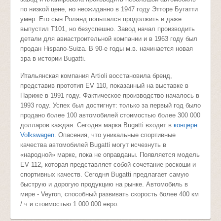
по низкой цене, но неожиданно в 1947 году Этторе Бугатти
умер. Его сын Роланд попытался продолжить и даже
выпустил T101, но безуспешно. Завод начал производить
детали для авиастроительной компании и в 1963 году был
продан Hispano-Suiza. В 90-е годы м.в. начинается новая
эра в истории Bugatti.
Итальянская компания Artioli восстановила бренд,
представив прототип EV 110, показанный на выставке в
Париже в 1991 году. Фактическое производство началось в
1993 году. Успех был достигнут: только за первый год было
продано более 100 автомобилей стоимостью более 300 000
долларов каждая. Сегодня марка Bugatti входит в
концерн
Volkswagen
. Опасения, что уникальные спортивные
качества автомобилей Bugatti могут исчезнуть в
«народной» марке, пока не оправданы. Появляется модель
EV 112, которая представляет собой сочетание роскоши и
спортивных качеств. Сегодня Bugatti предлагает самую
быструю и дорогую продукцию на рынке. Автомобиль в
мире - Veyron, способный развивать скорость более 400 км
/ ч и стоимостью 1 000 000 евро.