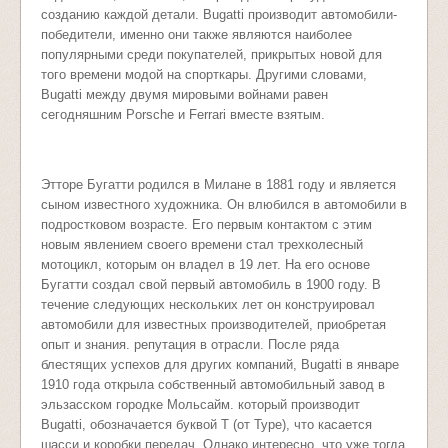
созданию каждой детали. Bugatti производит автомобили-
победители, именно они также являются наиболее
популярными среди покупателей, прикрытых новой для
того времени модой на спорткары. Другими словами,
Bugatti между двумя мировыми войнами равен
сегодняшним Porsche и Ferrari вместе взятым.
Этторе Бугатти родился в Милане в 1881 году и является
сыном известного художника. Он влюбился в автомобили в
подростковом возрасте. Его первым контактом с этим
новым явлением своего времени стал трехколесный
мотоцикл, которым он владел в 19 лет. На его основе
Бугатти создал свой первый автомобиль в 1900 году. В
течение следующих нескольких лет он конструировал
автомобили для известных производителей, приобретая
опыт и знания. репутация в отрасли. После ряда
блестящих успехов для других компаний, Bugatti в январе
1910 года открыла собственный автомобильный завод в
эльзасском городке Мольсайм. который производит
Bugatti, обозначается буквой T (от Type), что касается
шасси и коробки передач. Однако интересно, что уже тогда