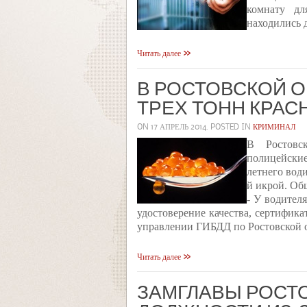
комнату дл
находились д
Читать далее
В РОСТОВСКОЙ 
ТРЕХ ТОНН КРАС
ON
17 АПРЕЛЬ 2014
. POSTED IN
КРИМИНАЛ
В Ростовс
полицейские
летнего води
й икрой. Об
- У водител
удостоверение качества, сертифика
управлении ГИБДД по Ростовской о
Читать далее
ЗАМГЛАВЫ РОСТО