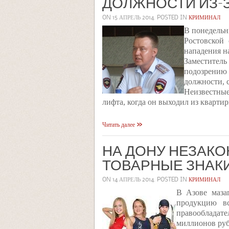
ДОЛЖНОСТИ ИЗ-
ON
15 АПРЕЛЬ 2014
. POSTED IN
КРИМИНАЛ
В понедельн
Ростовской
нападения н
Заместител
подозрению 
должности, 
Неизвестные
лифта, когда он выходил из квартир
Читать далее
НА ДОНУ НЕЗАК
ТОВАРНЫЕ ЗНАК
ON
14 АПРЕЛЬ 2014
. POSTED IN
КРИМИНАЛ
В Азове маза
продукцию в
правообладат
миллионов руб