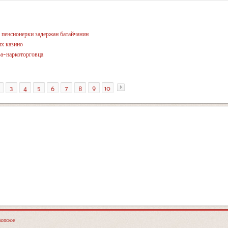
 пенсионерки задержан батайчанин
ых казино
ра-наркоторговца
»
3
4
5
6
7
8
9
10
опское