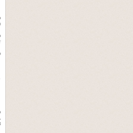
о
и
о
т
о
ю
,
3