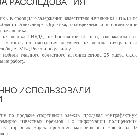
ЗА РАССЛЕДОВАНИЯ
ик СК сообщил о задержании заместителя начальника ГИБДД п
 области Александра Оцимика, подозреваемого в организаци
а начальника.
ь начальника ГИБДД по Ростовской области, задержанный п
в организации нападения на своего начальника, отстранен о
сообщает МВД России по региону.
 избили главного областного автоинспектора 25 марта окол
ы на работу.
ОННО ИСПОЛЬЗОВАЛИ
И
гин по продаже спортивной одежды продавал контрафактну
семирно известных брендов. По информации полицейских
елям торговых марок причинен материальный ущерб на 1
лей.