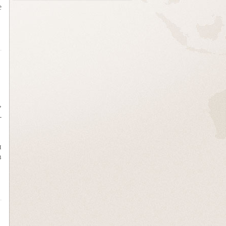
е
»
-
и
в