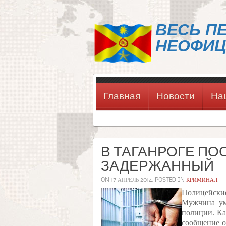
ВЕСЬ П
НЕОФИЦ
Главная
Новости
На
В ТАГАНРОГЕ ПО
ЗАДЕРЖАННЫЙ
ON
17 АПРЕЛЬ 2014
. POSTED IN
КРИМИНАЛ
Полицейские
Мужчина ум
полиции. Ка
сообщение о