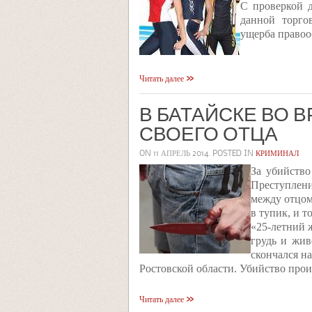
С проверкой д
данной торго
ущерба правоо
Читать далее
В БАТАЙСКЕ ВО 
СВОЕГО ОТЦА
ON
11 АПРЕЛЬ 2014
. POSTED IN
КРИМИНАЛ
За убийство
Преступлени
между отцом
в тупик, и т
«25-летний 
грудь и жив
скончался н
Ростовской области. Убийство прои
Читать далее