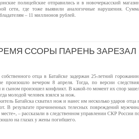
онские полицейские отправились и в новочеркасский магази
вой сети, где тоже выявили аналогичные нарушения. Сумм
бладателям – 11 миллионов рублей.
ВРЕМЯ ССОРЫ ПАРЕНЬ ЗАРЕЗАЛ
 собственного отца в Батайске задержан 25-летний горожанин
е произошло вечером 8 апреля. Тогда, по версии следствия
 и сыном произошел конфликт. В какой-то момент их спор заше
огда молодой человек взялся за нож.
житель Батайска схватил нож и нанес им несколько ударов отца 
от. В результате причиненных телесных повреждений мужчин
а месте», – рассказали в следственном управлении СКР России п
зошло на глазах у жены погибшего.