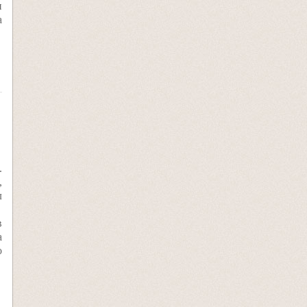
н
а
.
,
л
в
а
о