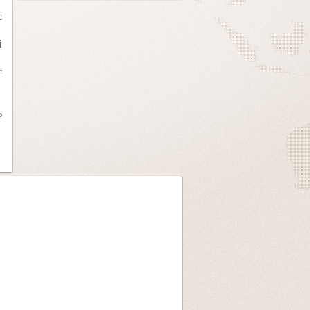
с
й
с
ь