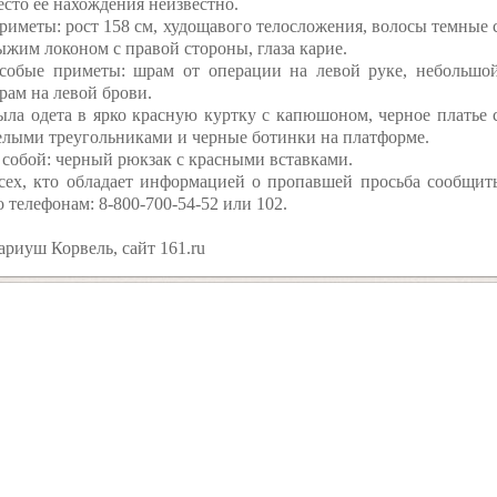
есто ее нахождения неизвестно.
риметы: рост 158 см, худощавого телосложения, волосы темные 
ыжим локоном с правой стороны, глаза карие.
собые приметы: шрам от операции на левой руке, небольшо
рам на левой брови.
ыла одета в ярко красную куртку с капюшоном, черное платье 
елыми треугольниками и черные ботинки на платформе.
 собой: черный рюкзак с красными вставками.
сех, кто обладает информацией о пропавшей просьба сообщит
о телефонам: 8-800-700-54-52 или 102.
ариуш Корвель, сайт 161.ru