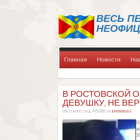
ВЕСЬ П
НЕОФИЦ
Главная
Новости
На
В РОСТОВСКОЙ О
ДЕВУШКУ, НЕ В
ON
17 МАРТ 2014
. POSTED IN
КРИМИНАЛ
П
ж
2