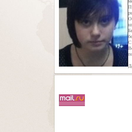
м
П
р
О
ш
Б
б
С
В
п
Д