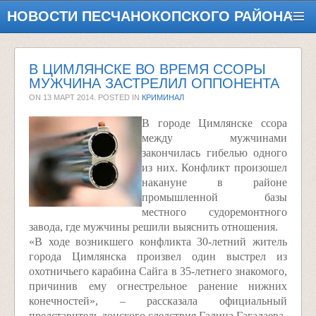
НОВОСТИ ПЕСЧАНОКОПСКОГО РАЙОНА
В ЦИМЛЯНСКЕ ВО ВРЕМЯ ССОРЫ
МУЖЧИНА ЗАСТРЕЛИЛ ОППОНЕНТА
ON
13 МАРТ 2014
. POSTED IN
КРИМИНАЛ
В городе Цимлянске ссора
между мужчинами
закончилась гибелью одного
из них. Конфликт произошел
накануне в районе
промышленной базы
местного судоремонтного
завода, где мужчины решили выяснить отношения.
«В ходе возникшего конфликта 30-летний житель
города Цимлянска произвел один выстрел из
охотничьего карабина Сайга в 35-летнего знакомого,
причинив ему огнестрельное ранение нижних
конечностей», – рассказала официальный
представитель донского следствия Галина Гагалаева.