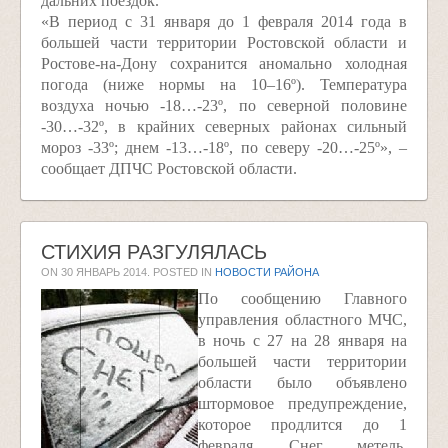
дальних поездок.
«В период с 31 января до 1 февраля 2014 года в
большей части территории Ростовской области и
Ростове-на-Дону сохранится аномально холодная
погода (ниже нормы на 10–16º). Температура
воздуха ночью -18…-23º, по северной половине
-30…-32º, в крайних северных районах сильный
мороз -33º; днем -13…-18º, по северу -20…-25º», –
сообщает ДПЧС Ростовской области.
СТИХИЯ РАЗГУЛЯЛАСЬ
ON
30 ЯНВАРЬ 2014
. POSTED IN
НОВОСТИ РАЙОНА
По сообщению Главного
управления областного МЧС,
в ночь с 27 на 28 января на
большей части территории
области было объявлено
штормовое предупреждение,
которое продлится до 1
февраля. Снег, метель,