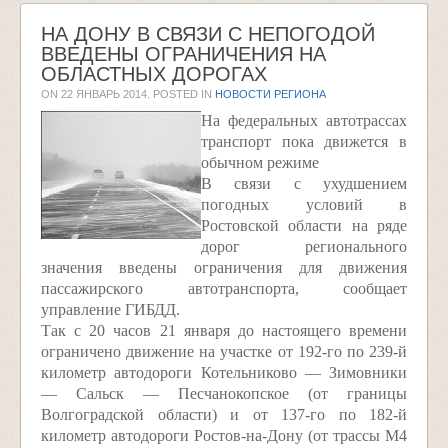
НА ДОНУ В СВЯЗИ С НЕПОГОДОЙ
ВВЕДЕНЫ ОГРАНИЧЕНИЯ НА
ОБЛАСТНЫХ ДОРОГАХ
ON
22 ЯНВАРЬ 2014
. POSTED IN
НОВОСТИ РЕГИОНА
На федеральных автотрассах
транспорт пока движется в
обычном режиме
В связи с ухудшением
погодных условий в
Ростовской области на ряде
дорог регионального
значения введены ограничения для движения
пассажирского автотранспорта, сообщает
управление ГИБДД.
Так с 20 часов 21 января до настоящего времени
ограничено движение на участке от 192-го по 239-й
километр автодороги Котельниково — Зимовники
— Сальск — Песчанокопское (от границы
Волгоградской области) и от 137-го по 182-й
километр автодороги Ростов-на-Дону (от трассы М4